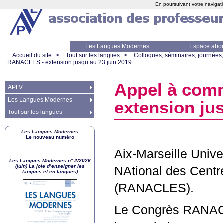
En poursuivant votre navigati
Les Langues Modernes
Espace abo
Accueil du site
>
Tout sur les langues
>
Colloques, séminaires, journées,
RANACLES
- extension jusqu’au 23 juin 2019
Appel à com
APLV
Les Langues Modernes
extension jus
Tout sur les langues
Les Langues Modernes
Le nouveau numéro
Aix-Marseille Unive
Les Langues Modernes n° 2/2026
(juin) La joie d’enseigner les
NAtional des Centr
langues et en langues)
(
RANACLES
).
Le Congrès
RANA