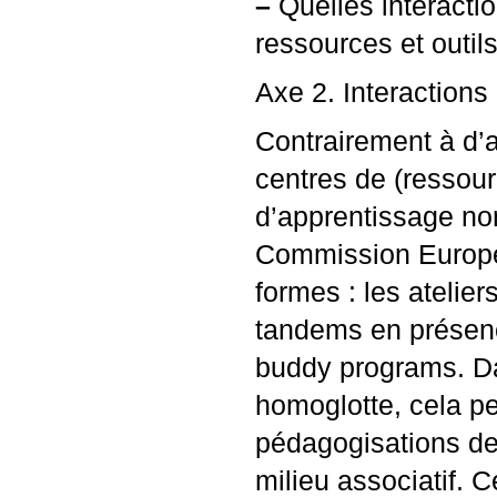
–
Quelles interacti
ressources et outi
Axe 2. Interactions
Contrairement à d’
centres de (ressou
d’apprentissage non-
Commission Europée
formes : les atelie
tandems en présence
buddy programs. Da
homoglotte, cela pe
pédagogisations des 
milieu associatif. 