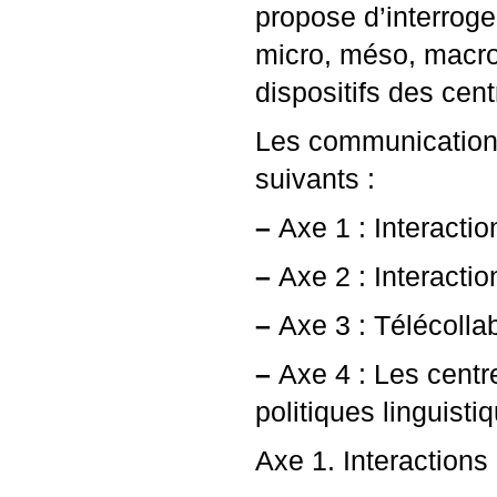
propose d’interroger
micro, méso, macro 
dispositifs des cen
Les communications
suivants :
–
Axe 1 : Interacti
–
Axe 2 : Interacti
–
Axe 3 : Télécolla
–
Axe 4 : Les centr
politiques linguist
Axe 1. Interactions