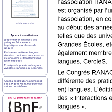
l’association
RANA
est organisé par l’
l’association, en c
voir le sommaire
au début des année
telles que des univ
Appels à contributions :
(Se) former en langues : des
politiques éducatives et
Grandes Écoles, et
linguistiques aux classes de
langues
également membres 
Évaluer et certifier en langues
vivantes : pratiques, compétences,
plurilinguisme et transformations
langues, CercleS.
technologiques
Enseigner la poésie en langues
vivantes étrangères ou secondes
Le Congrès
RANA
différente des prat
Appel à contributions permanent
des
Langues Modernes
pour des
articles hors-thèmes
.
en) langues. L’édit
des «
Interactions 
L’
APLV
partenaire de la BnF
langues
».