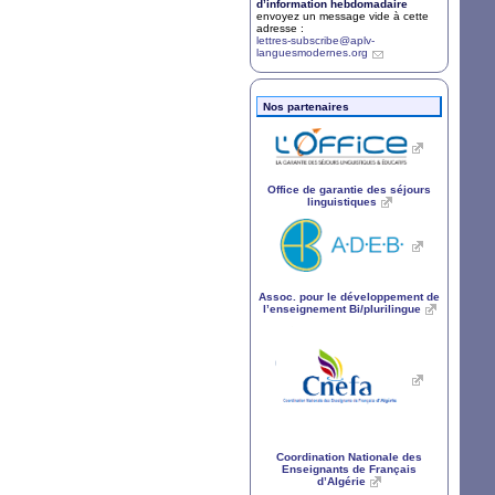
d’information hebdomadaire
envoyez un message vide à cette
adresse :
lettres-subscribe@aplv-
languesmodernes.org
Nos partenaires
Office de garantie des séjours
linguistiques
Assoc. pour le développement de
l’enseignement Bi/plurilingue
Coordination Nationale des
Enseignants de Français
d’Algérie