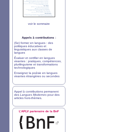
voir le sommaire
Appels à contributions :
(Se) former en langues : des
politiques éducatives et
linguistiques aux classes de
langues
Évaluer et certifier en langues
vivantes : pratiques, compétences,
plurilinguisme et transformations
technologiques
Enseigner la poésie en langues
vivantes étrangères ou secondes
Appel à contributions permanent
des
Langues Modernes
pour des
articles hors-thèmes
.
L’
APLV
partenaire de la BnF