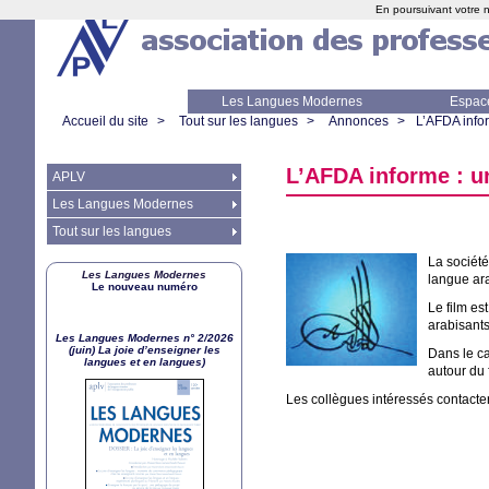
En poursuivant votre n
Les Langues Modernes
Espac
Accueil du site
>
Tout sur les langues
>
Annonces
>
L’
AFDA
info
L’
AFDA
informe : u
APLV
Les Langues Modernes
Tout sur les langues
La société
Les Langues Modernes
langue ara
Le nouveau numéro
Le film est
arabisants
Les Langues Modernes n° 2/2026
(juin) La joie d’enseigner les
Dans le ca
langues et en langues)
autour du 
Les collègues intéressés contacte