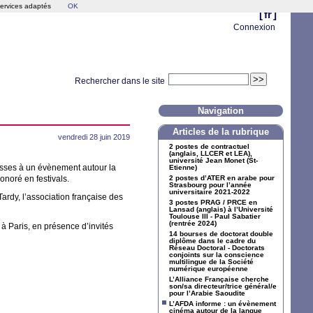
services adaptés
OK
[
fr
]
Connexion
Rechercher dans le site
Navigation
Articles de la rubrique
vendredi 28 juin 2019
2 postes de contractuel
(anglais,
LLCER
et
LEA
),
université Jean Monet (St-
lasses à un évènement autour la
Etienne)
honoré en festivals.
2 postes d’
ATER
en arabe pour
Strasbourg pour l’année
universitaire 2021-2022
ardy, l’association française des
3 postes
PRAG
/
PRCE
en
Lansad (anglais) à l’Université
Toulouse
III
- Paul Sabatier
(rentrée 2024)
à Paris, en présence d’invités
14 bourses de doctorat double
diplôme dans le cadre du
Réseau Doctoral - Doctorats
conjoints sur la conscience
multilingue de la Société
numérique européenne
L’Alliance Française cherche
son/sa directeur/trice général/e
pour l’Arabie Saoudite
L’
AFDA
informe : un évènement
cinéma autour de la langue