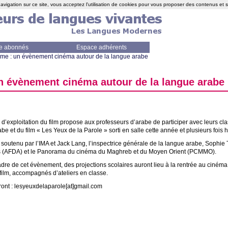
avigation sur ce site, vous acceptez l'utilisation de cookies pour vous proposer des contenus et 
e abonnés
Espace adhérents
rme : un évènement cinéma autour de la langue arabe
n évènement cinéma autour de la langue arabe
 d’exploitation du film propose aux professeurs d’arabe de participer avec leurs c
be et du film «
Les Yeux de la Parole
» sorti en salle cette année et plusieurs fois 
 soutenu par l’
IMA
et Jack Lang, l’inspectrice générale de la langue arabe, Sophie T
 (
AFDA
) et le Panorama du cinéma du Maghreb et du Moyen Orient (
PCMMO
).
dre de cet évènement, des projections scolaires auront lieu à la rentrée au cinéma 
film, accompagnés d’ateliers en classe.
ront : lesyeuxdelaparole[at]gmail.com