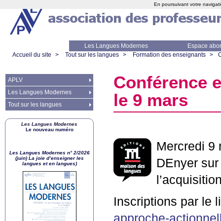
En poursuivant votre navigati
Les Langues Modernes
Espace abo
Accueil du site
>
Tout sur les langues
>
Formation des enseignants
>
C
Conférence en
APLV
Les Langues Modernes
le 9 mars
Tout sur les langues
Les Langues Modernes
Le nouveau numéro
Mercredi 9 
Les Langues Modernes n° 2/2026
(juin) La joie d’enseigner les
DEnyer sur
langues et en langues)
l’acquisitio
Inscriptions par le 
approche-actionnel