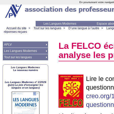
En poursuivant votre navigati
Les Langues Modernes
Espace abo
Accueil du site
>
Tout sur les langues
>
D’une langue à l’autre
>
Lang
réponses reçues
La
FELCO
écr
APLV
Les Langues Modernes
analyse les 
Tout sur les langues
Les Langues Modernes
Le nouveau numéro
Lire le c
Les Langues Modernes n° 2/2026
(juin) La joie d’enseigner les
questionn
langues et en langues)
creo.org/
questionn