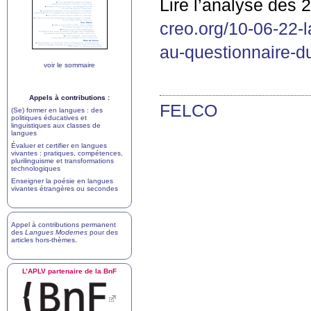
Lire l’analyse des
creo.org/10-06-22-
au-questionnaire-du
voir le sommaire
Appels à contributions :
FELCO
(Se) former en langues : des
politiques éducatives et
linguistiques aux classes de
langues
Évaluer et certifier en langues
vivantes : pratiques, compétences,
plurilinguisme et transformations
technologiques
Enseigner la poésie en langues
vivantes étrangères ou secondes
Appel à contributions permanent
des
Langues Modernes
pour des
articles hors-thèmes
.
L’
APLV
partenaire de la BnF