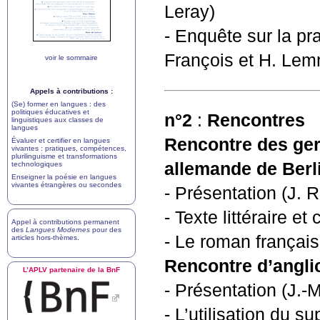
Leray)
- Enquête sur la pr
François et H. Le
voir le sommaire
Appels à contributions :
(Se) former en langues : des
politiques éducatives et
n°2
:
Rencontres
linguistiques aux classes de
langues
Rencontre des ger
Évaluer et certifier en langues
vivantes : pratiques, compétences,
plurilinguisme et transformations
allemande de Berl
technologiques
Enseigner la poésie en langues
vivantes étrangères ou secondes
- Présentation (J. 
- Texte littéraire e
Appel à contributions permanent
des
Langues Modernes
pour des
- Le roman françai
articles hors-thèmes
.
Rencontre d’angli
L’
APLV
partenaire de la BnF
- Présentation (J.-
- L’utilisation du 