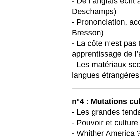
- De l’anglais écrit
Deschamps)
- Prononciation, ac
Bresson)
- La côte n’est pas 
apprentissage de l’
- Les matériaux sco
langues étrangères 
n°4
:
Mutations cul
- Les grandes tenda
- Pouvoir et cultur
- Whither America