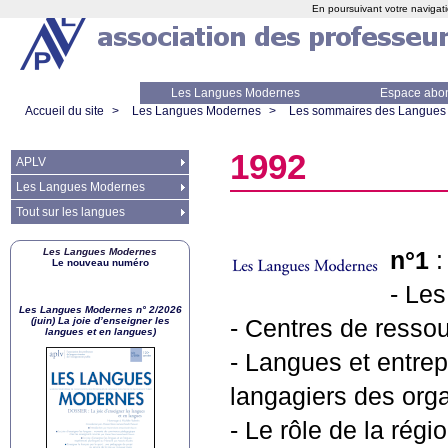
En poursuivant votre navigati
Les Langues Modernes
Espace abo
Accueil du site
>
Les Langues Modernes
>
Les sommaires des Langues
1992
APLV
Les Langues Modernes
Tout sur les langues
Les Langues Modernes
n°1
Le nouveau numéro
- Le
Les Langues Modernes n° 2/2026
(juin) La joie d’enseigner les
- Centres de ressou
langues et en langues)
- Langues et entrepr
langagiers des orga
- Le rôle de la rég