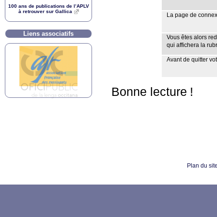
100 ans de publications de l’
APLV
à retrouver sur Gallica
La page de connexio
Liens associatifs
Vous êtes alors red
qui affichera la ru
Avant de quitter vo
Bonne lecture
!
Plan du sit