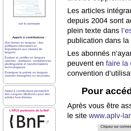
Les articles intégr
depuis 2004 sont a
voir le sommaire
plein texte dans
l’
Appels à contributions :
publication dans la
(Se) former en langues : des
politiques éducatives et
linguistiques aux classes de
Les abonnés n’ayan
langues
Évaluer et certifier en langues
vivantes : pratiques, compétences,
peuvent en
faire l
plurilinguisme et transformations
technologiques
convention d’utilisa
Enseigner la poésie en langues
vivantes étrangères ou secondes
Pour accéd
Appel à contributions permanent
des
Langues Modernes
pour des
articles hors-thèmes
.
Après vous être as
L’
APLV
partenaire de la BnF
le site
www.aplv-la
Cliquez sur connexi