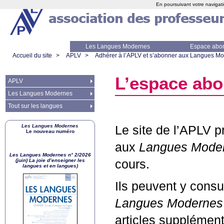
En poursuivant votre navigati
Les Langues Modernes
Espace abo
Accueil du site
>
APLV
>
Adhérer à l’APLV et s’abonner aux Langues M
L’espace ab
APLV
Les Langues Modernes
Tout sur les langues
Les Langues Modernes
Le site de l’
APLV
p
Le nouveau numéro
aux
Langues Mode
Les Langues Modernes n° 2/2026
(juin) La joie d’enseigner les
cours.
langues et en langues)
Ils peuvent y cons
Langues Modernes
articles supplément