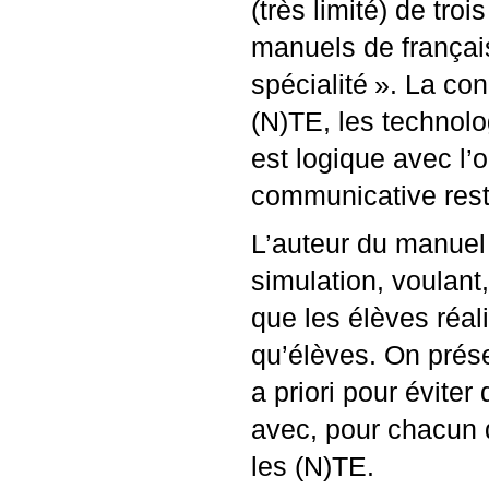
(très limité) de tr
manuels de français
spécialité
». La con
(N)
TE
, les technol
est logique avec l’
communicative res
L’auteur du manuel l
simulation, voulant
que les élèves réal
qu’élèves. On présen
a priori pour éviter
avec, pour chacun 
les (N)
TE
.