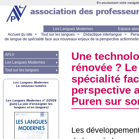
En poursuivant votre navigati
Les Langues Modernes
Espace abo
Accueil du site
>
Tout sur les langues
>
Didactique interlangue
>
Pers
de langue de spécialité face aux nouveaux enjeux de la perspective actionnelle 
Une technolo
APLV
Les Langues Modernes
rénovée
? Le
Tout sur les langues
spécialité fa
Les Langues Modernes
Le nouveau numéro
perspective a
Puren sur so
Les Langues Modernes n° 2/2026
(juin) La joie d’enseigner les
langues et en langues)
Les développements