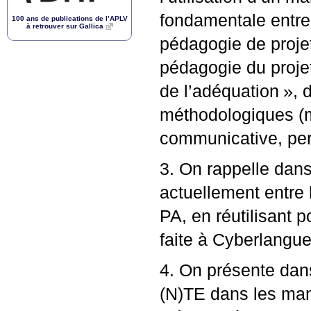
fondamentale entre
100 ans de publications de l’
APLV
à retrouver sur Gallica
pédagogie de proje
pédagogie du proje
de l’adéquation
», 
méthodologiques (
communicative, pers
3. On rappelle dan
actuellement entre 
PA
, en réutilisant
faite à Cyberlangues
4. On présente dans
(N)
TE
dans les man