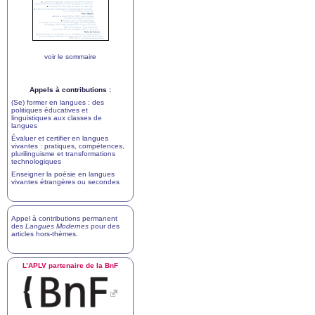
voir le sommaire
Appels à contributions :
(Se) former en langues : des
politiques éducatives et
linguistiques aux classes de
langues
Évaluer et certifier en langues
vivantes : pratiques, compétences,
plurilinguisme et transformations
technologiques
Enseigner la poésie en langues
vivantes étrangères ou secondes
Appel à contributions permanent
des
Langues Modernes
pour des
articles hors-thèmes
.
L’
APLV
partenaire de la BnF