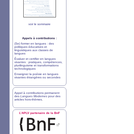
voir le sommaire
Appels à contributions :
(Se) former en langues : des
politiques éducatives et
linguistiques aux classes de
langues
Évaluer et certifier en langues
vivantes : pratiques, compétences,
plurilinguisme et transformations
technologiques
Enseigner la poésie en langues
vivantes étrangères ou secondes
Appel à contributions permanent
des
Langues Modernes
pour des
articles hors-thèmes
.
L’
APLV
partenaire de la BnF