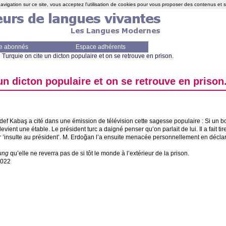
avigation sur ce site, vous acceptez l'utilisation de cookies pour vous proposer des contenus et 
e abonnés
Espace adhérents
 Turquie on cite un dicton populaire et on se retrouve en prison.
un dicton populaire et on se retrouve en prison
def Kabaş a cité dans une émission de télévision cette sagesse populaire : Si un bo
evient une étable. Le président turc a daigné penser qu’on parlait de lui. Il a fait tire
r ’insulte au président’. M. Erdoğan l’a ensuite menacée personnellement en déclara
ung
qu’elle ne reverra pas de si tôt le monde à l’extérieur de la prison.
2022