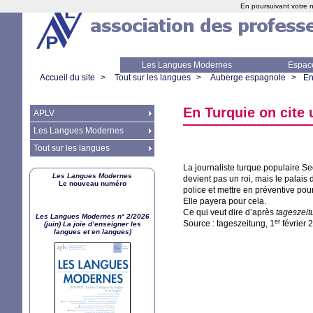
En poursuivant votre n
Les Langues Modernes
Espac
Accueil du site
>
Tout sur les langues
>
Auberge espagnole
>
En
En Turquie on cite 
APLV
Les Langues Modernes
Tout sur les langues
La journaliste turque populaire Se
Les Langues Modernes
devient pas un roi, mais le palais d
Le nouveau numéro
police et mettre en préventive pou
Elle payera pour cela.
Ce qui veut dire d’après
tageszeit
Les Langues Modernes n° 2/2026
er
Source : tageszeitung, 1
février 
(juin) La joie d’enseigner les
langues et en langues)