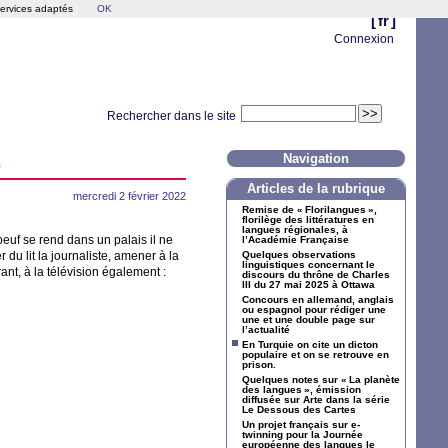
services adaptés
OK
[
fr
]
Connexion
Rechercher dans le site
.
Navigation
Articles de la rubrique
mercredi 2 février 2022
Remise de «
Florilangues
»,
florilège des littératures en
langues régionales, à
euf se rend dans un palais il ne
l’Académie Française
r du lit la journaliste, amener à la
Quelques observations
linguistiques concernant le
nt, à la télévision également :
discours du thrône de Charles
III
du 27 mai 2025 à Ottawa
Concours en allemand, anglais
ou espagnol pour rédiger une
une et une double page sur
l’actualité
En Turquie on cite un dicton
populaire et on se retrouve en
prison.
Quelques notes sur «
La planète
des langues
», émission
diffusée sur Arte dans la série
Le Dessous des Cartes
Un projet français sur e-
twinning pour la Journée
européenne des langues le