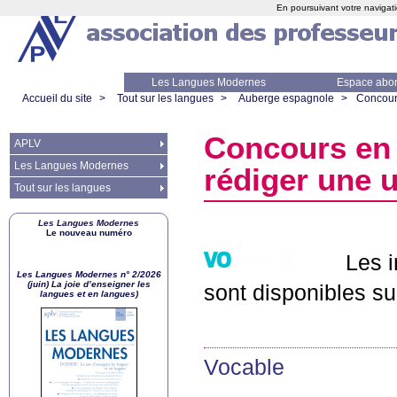
En poursuivant votre navigati
Les Langues Modernes
Espace abo
Accueil du site
>
Tout sur les langues
>
Auberge espagnole
>
Concours
Concours en 
APLV
Les Langues Modernes
rédiger une u
Tout sur les langues
Les Langues Modernes
Le nouveau numéro
Les i
Les Langues Modernes n° 2/2026
(juin) La joie d’enseigner les
sont disponibles s
langues et en langues)
Vocable