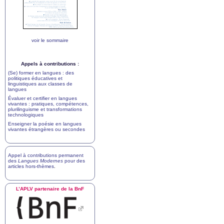
voir le sommaire
Appels à contributions :
(Se) former en langues : des
politiques éducatives et
linguistiques aux classes de
langues
Évaluer et certifier en langues
vivantes : pratiques, compétences,
plurilinguisme et transformations
technologiques
Enseigner la poésie en langues
vivantes étrangères ou secondes
Appel à contributions permanent
des
Langues Modernes
pour des
articles hors-thèmes
.
L’
APLV
partenaire de la BnF