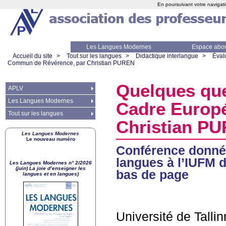
En poursuivant votre navigati
Les Langues Modernes
Espace abo
Accueil du site
>
Tout sur les langues
>
Didactique interlangue
>
Éval
Commun de Révérence, par Christian
PUREN
Quelques que
APLV
Les Langues Modernes
Cadre Europ
Tout sur les langues
Christian
PU
Les Langues Modernes
Le nouveau numéro
Conférence donnée
langues à l’
IUFM
d
Les Langues Modernes n° 2/2026
(juin) La joie d’enseigner les
bas de page
langues et en langues)
Université de Talli