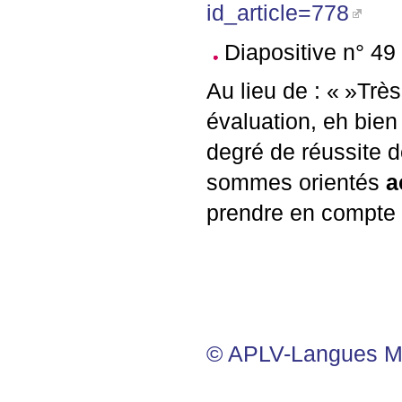
id_article=778
Diapositive n° 49
Au lieu de : «
»Très
évaluation, eh bie
degré de réussite d
sommes orientés
a
prendre en compte q
©
APLV
-Langues M