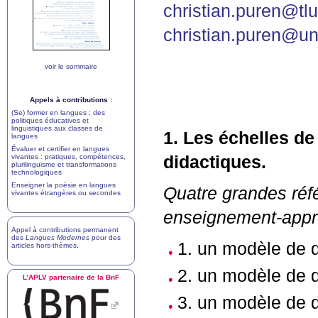
christian.puren@tl
christian.puren@uni
voir le sommaire
Appels à contributions :
(Se) former en langues : des
politiques éducatives et
linguistiques aux classes de
1. Les échelles d
langues
Évaluer et certifier en langues
vivantes : pratiques, compétences,
didactiques.
plurilinguisme et transformations
technologiques
Enseigner la poésie en langues
Quatre grandes réf
vivantes étrangères ou secondes
enseignement-appre
Appel à contributions permanent
des
Langues Modernes
pour des
1. un modèle de d
articles hors-thèmes
.
2. un modèle de 
L’
APLV
partenaire de la BnF
3. un modèle de d