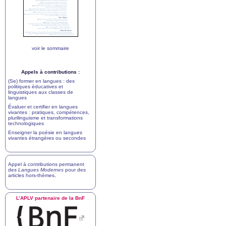
voir le sommaire
Appels à contributions :
(Se) former en langues : des
politiques éducatives et
linguistiques aux classes de
langues
Évaluer et certifier en langues
vivantes : pratiques, compétences,
plurilinguisme et transformations
technologiques
Enseigner la poésie en langues
vivantes étrangères ou secondes
Appel à contributions permanent
des
Langues Modernes
pour des
articles hors-thèmes
.
L’
APLV
partenaire de la BnF