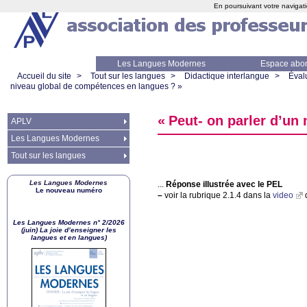
En poursuivant votre navigati
Les Langues Modernes
Espace abo
Accueil du site
>
Tout sur les langues
>
Didactique interlangue
>
Éval
niveau global de compétences en langues
?
»
«
Peut- on parler d’un
APLV
Les Langues Modernes
Tout sur les langues
Les Langues Modernes
...
Réponse illustrée avec le
PEL
Le nouveau numéro
–
voir la rubrique 2.1.4 dans la
video
d
Les Langues Modernes n° 2/2026
(juin) La joie d’enseigner les
langues et en langues)