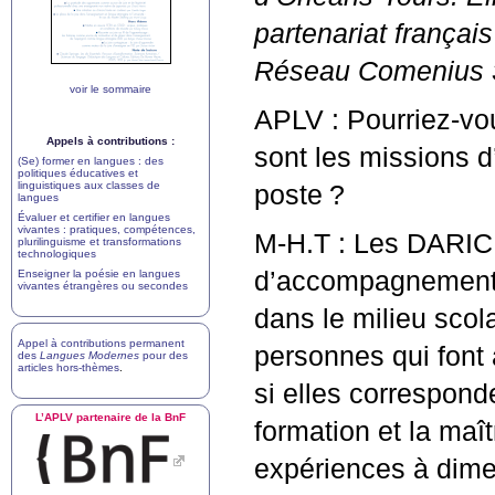
partenariat françai
Réseau Comenius 
voir le sommaire
APLV
: Pourriez-vo
Appels à contributions :
sont les missions 
(Se) former en langues : des
politiques éducatives et
linguistiques aux classes de
poste
?
langues
Évaluer et certifier en langues
vivantes : pratiques, compétences,
M-H.T : Les
DARIC
plurilinguisme et transformations
technologiques
d’accompagnement de
Enseigner la poésie en langues
vivantes étrangères ou secondes
dans le milieu scol
Appel à contributions permanent
personnes qui font
des
Langues Modernes
pour des
articles hors-thèmes
.
si elles correspond
L’
APLV
partenaire de la BnF
formation et la maî
expériences à dimen