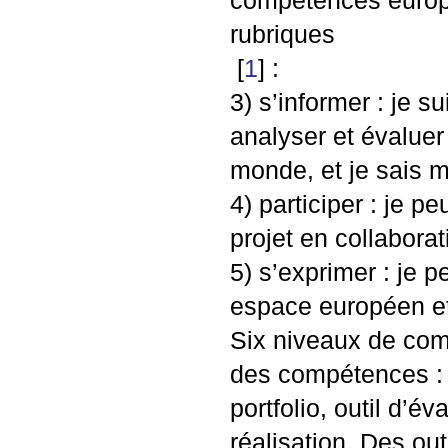
compétences europ
rubriques
[
1
]
:
3) s’informer : je s
analyser et évaluer 
monde, et je sais m
4) participer : je p
projet en collabora
5) s’exprimer : je 
espace européen et 
Six niveaux de com
des compétences : à
portfolio, outil d’é
réalisation. Des out