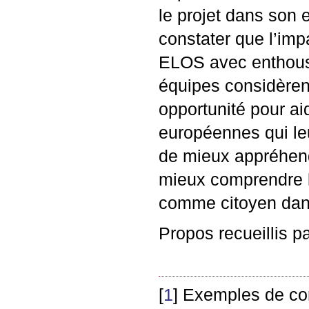
le projet dans so
constater que l’impa
ELOS
avec enthousi
équipes considèrent
opportunité pour a
européennes qui leu
de mieux appréhend
mieux comprendre le
comme citoyen dans
Propos recueillis 
[
1
]
Exemples de com