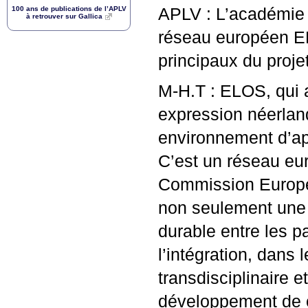
100 ans de publications de l’
APLV
APLV
: L’académie 
à retrouver sur Gallica
réseau européen
E
principaux du proje
M-H.T :
ELOS
, qui
expression néerland
environnement d’ap
C’est un réseau eu
Commission Europé
non seulement une 
durable entre les p
l’intégration, dans
transdisciplinaire e
développement de 