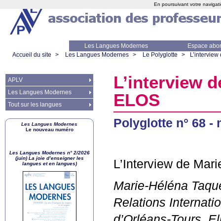
En poursuivant votre navigati
Les Langues Modernes
Espace abo
Accueil du site
>
Les Langues Modernes
>
Le Polyglotte
>
L’interview
L’interview d
APLV
Les Langues Modernes
ELOS
Tout sur les langues
Polyglotte n° 68 -
Les Langues Modernes
Le nouveau numéro
Les Langues Modernes n° 2/2026
(juin) La joie d’enseigner les
L’Interview de Mar
langues et en langues)
Marie-Héléna Taque
Relations Internati
d’Orléans-Tours. El