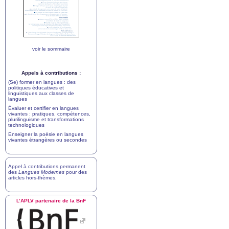
voir le sommaire
Appels à contributions :
(Se) former en langues : des
politiques éducatives et
linguistiques aux classes de
langues
Évaluer et certifier en langues
vivantes : pratiques, compétences,
plurilinguisme et transformations
technologiques
Enseigner la poésie en langues
vivantes étrangères ou secondes
Appel à contributions permanent
des
Langues Modernes
pour des
articles hors-thèmes
.
L’
APLV
partenaire de la BnF