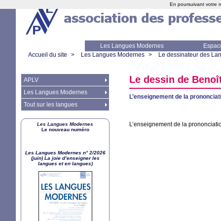
En poursuivant votre n
Les Langues Modernes
Espac
Accueil du site
>
Les Langues Modernes
>
Le dessinateur des L
Le dessin de Benoî
APLV
Les Langues Modernes
L’enseignement de la prononciati
Tout sur les langues
L’enseignement de la prononciatio
Les Langues Modernes
Le nouveau numéro
Les Langues Modernes n° 2/2026
(juin) La joie d’enseigner les
langues et en langues)