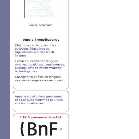
voir le sommaire
Appels à contributions :
(Se) former en langues : des
politiques éducatives et
linguistiques aux classes de
langues
Évaluer et certifier en langues
vivantes : pratiques, compétences,
plurilinguisme et transformations
technologiques
Enseigner la poésie en langues
vivantes étrangères ou secondes
Appel à contributions permanent
des
Langues Modernes
pour des
articles hors-thèmes
.
L’
APLV
partenaire de la BnF