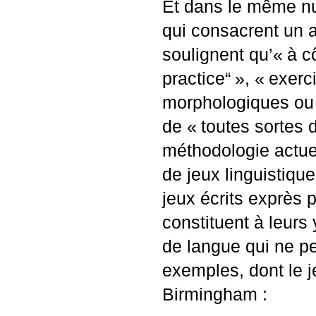
Et dans le même n
qui consacrent un ar
soulignent qu’«
à c
practice“
», «
exerc
morphologiques ou 
de «
toutes sortes 
méthodologie actue
de jeux linguistiqu
jeux écrits exprès 
constituent à leurs
de langue qui ne pe
exemples, dont le j
Birmingham :