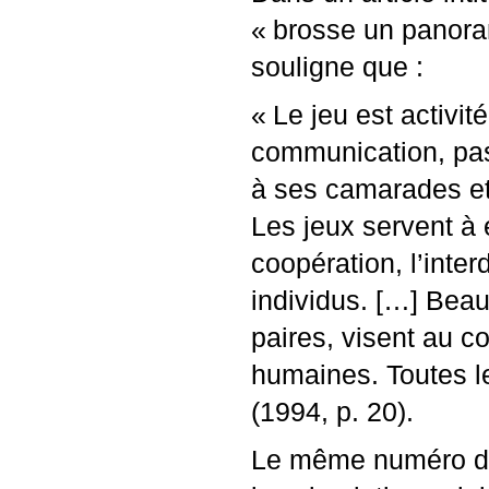
«
brosse un panora
souligne que :
«
Le jeu est activi
communication, pas 
à ses camarades et 
Les jeux servent à 
coopération, l’inter
individus. […] Beau
paires, visent au c
humaines. Toutes l
(1994, p. 20).
Le même numéro donn