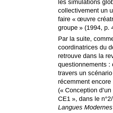
les simulations glo
collectivement un u
faire «
œuvre créatr
groupe
» (1994, p. 
Par la suite, comme
coordinatrices du d
retrouve dans la re
questionnements : 
travers un scénari
récemment encore c
(«
Conception d’un
CE1
», dans le n°2
Langues Moderne