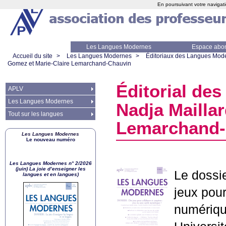
En poursuivant votre navigati
Les Langues Modernes
Espace abo
Accueil du site
>
Les Langues Modernes
>
Éditoriaux des Langues Mod
Gomez et Marie-Claire Lemarchand-Chauvin
Éditorial des
APLV
Les Langues Modernes
Nadja Mailla
Tout sur les langues
Lemarchand-
Les Langues Modernes
Le nouveau numéro
Les Langues Modernes n° 2/2026
(juin) La joie d’enseigner les
Le dossie
langues et en langues)
jeux pour
numériq