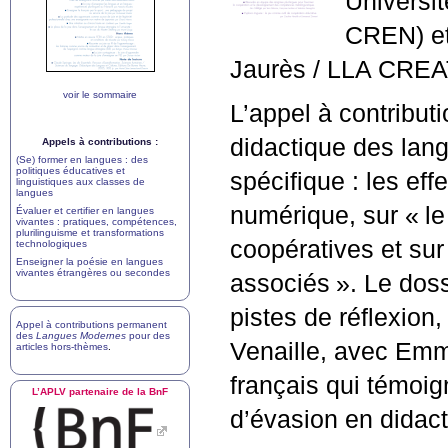
Universi
CREN
) 
Jaurès /
LLA
CREA
voir le sommaire
L’appel à contribut
didactique des lang
Appels à contributions :
(Se) former en langues : des
politiques éducatives et
spécifique : les ef
linguistiques aux classes de
langues
numérique, sur «
l
Évaluer et certifier en langues
vivantes : pratiques, compétences,
plurilinguisme et transformations
coopératives et sur
technologiques
Enseigner la poésie en langues
vivantes étrangères ou secondes
associés
». Le doss
pistes de réflexion
Appel à contributions permanent
des
Langues Modernes
pour des
Venaille, avec Emm
articles hors-thèmes
.
français qui témoi
L’
APLV
partenaire de la BnF
d’évasion en didac