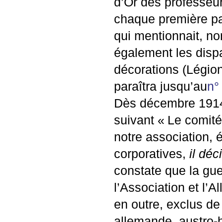
d’Or des professeur
chaque première pa
qui mentionnait, n
également les dispa
décorations (Légion
paraîtra jusqu’au
n°
Dès décembre 1914,
suivant «
Le comité
notre association, 
corporatives,
il dé
constate que la guer
l’Association et l’A
en outre, exclus de
allemande, austro-