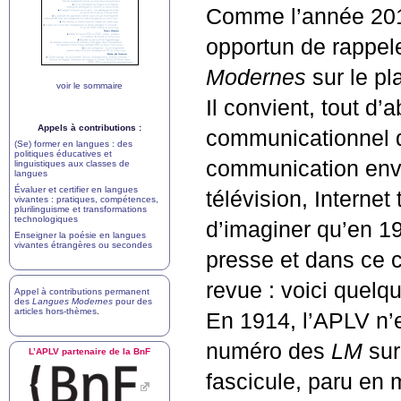
Comme l’année 2014
opportun de rappeler
Modernes
sur le pl
voir le sommaire
Il convient, tout d’a
Appels à contributions :
communicationnel d
(Se) former en langues : des
politiques éducatives et
communication envah
linguistiques aux classes de
langues
Évaluer et certifier en langues
télévision, Internet 
vivantes : pratiques, compétences,
plurilinguisme et transformations
technologiques
d’imaginer qu’en 19
Enseigner la poésie en langues
vivantes étrangères ou secondes
presse et dans ce co
revue : voici quel
Appel à contributions permanent
des
Langues Modernes
pour des
articles hors-thèmes
.
En 1914, l’
APLV
n’e
numéro des
LM
sur
L’
APLV
partenaire de la BnF
fascicule, paru en