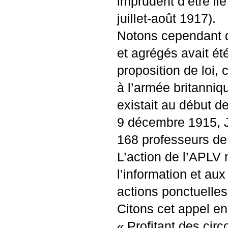
imprudent d’être lié
juillet-août 1917).
Notons cependant q
et agrégés avait ét
proposition de loi,
à l’armée britanniq
existait au début 
9 décembre 1915,
168 professeurs de 
L’action de l’
APLV
n
l’information et a
actions ponctuelles
Citons cet appel en
«
Profitant des cir