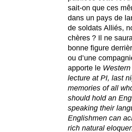
sait-on que ces mê
dans un pays de lan
de soldats Alliés, n
chères
? Il ne saur
bonne figure derrièr
ou d’une compagnie
apporte le
Western 
lecture at
PI
, last n
memories of all who
should hold an Eng
speaking their lan
Englishmen can achi
rich natural eloque