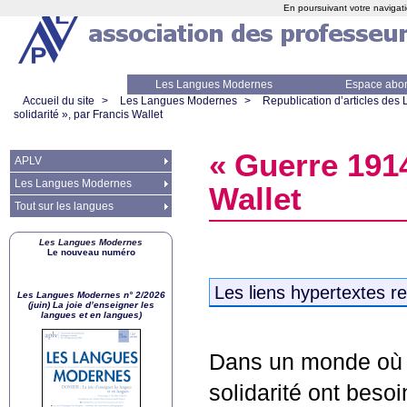
En poursuivant votre navigati
Les Langues Modernes
Espace abo
Accueil du site
>
Les Langues Modernes
>
Republication d’articles de
solidarité
», par Francis Wallet
«
Guerre 1914
APLV
Les Langues Modernes
Wallet
Tout sur les langues
Les Langues Modernes
Le nouveau numéro
Les liens hypertextes re
Les Langues Modernes n° 2/2026
(juin) La joie d’enseigner les
langues et en langues)
Dans un monde où to
solidarité ont besoi