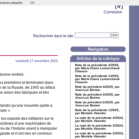
services adaptés
OK
[
fr
]
Connexion
Rechercher dans le site
Navigation
Articles de la rubrique
vendredi 17 novembre 2023
Note de la présidente 2/2026,
par Marie-Claire Lemarchand-
Chauvin
 bonne rentrée.
Note de la présidente 1/2026,
par Marie-Claire Lemarchand-
aux premières et terminales dans
Chauvin
Note du président 4/2025, par
re de la Russie, de 1945 au début
Jean-Luc Breton
 vision très fabriquée et très
Note du président 3/2025, par
Jean-Luc Breton
Note du président 2/2025, par
tandis qu’une nouvelle partie a
Jean-Luc Breton
ciale
».
Note de la présidente 1/2025,
par Michèle Valentin
La note de la présidente 4/2024,
e les exploits des militaires sur le
par Michèle Valentin
en victimes d’une machination de
La note de la présidente 3/2024,
es de l’histoire visent à manipuler
par Michèle Valentin
pagande et n’ont rien en commun
La note de la présidente 2/2024,
par Michèle Valentin