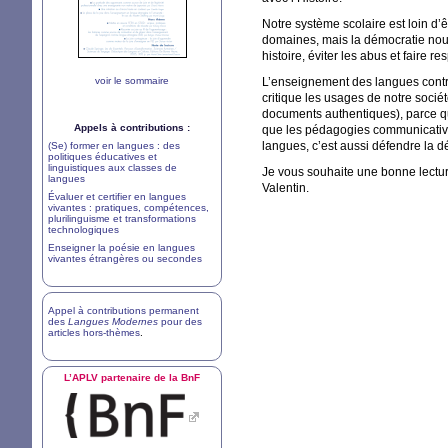
Notre système scolaire est loin d’ê
domaines, mais la démocratie nous
histoire, éviter les abus et faire re
voir le sommaire
L’enseignement des langues contri
critique les usages de notre socié
documents authentiques), parce qu’
Appels à contributions :
que les pédagogies communicatives
langues, c’est aussi défendre la dém
(Se) former en langues : des
politiques éducatives et
linguistiques aux classes de
Je vous souhaite une bonne lectur
langues
Valentin.
Évaluer et certifier en langues
vivantes : pratiques, compétences,
plurilinguisme et transformations
technologiques
Enseigner la poésie en langues
vivantes étrangères ou secondes
Appel à contributions permanent
des
Langues Modernes
pour des
articles hors-thèmes
.
L’
APLV
partenaire de la BnF