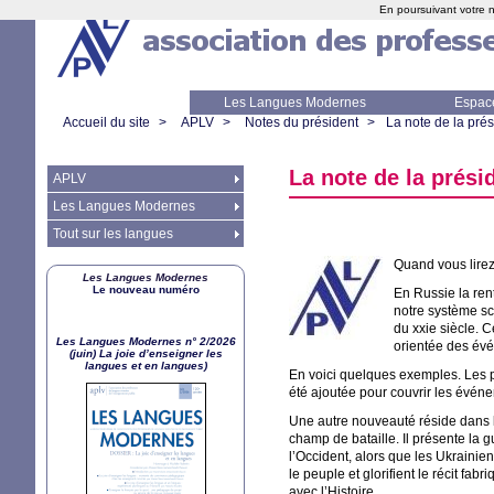
En poursuivant votre n
Les Langues Modernes
Espac
Accueil du site
>
APLV
>
Notes du président
>
La note de la pré
La note de la prési
APLV
Les Langues Modernes
Tout sur les langues
Quand vous lirez
Les Langues Modernes
Le nouveau numéro
En Russie la ren
notre système sc
du xxie siècle. C
Les Langues Modernes n° 2/2026
orientée des évé
(juin) La joie d’enseigner les
langues et en langues)
En voici quelques exemples. Les pa
été ajoutée pour couvrir les évén
Une autre nouveauté réside dans le
champ de bataille. Il présente la g
l’Occident, alors que les Ukrainie
le peuple et glorifient le récit f
avec l’Histoire.