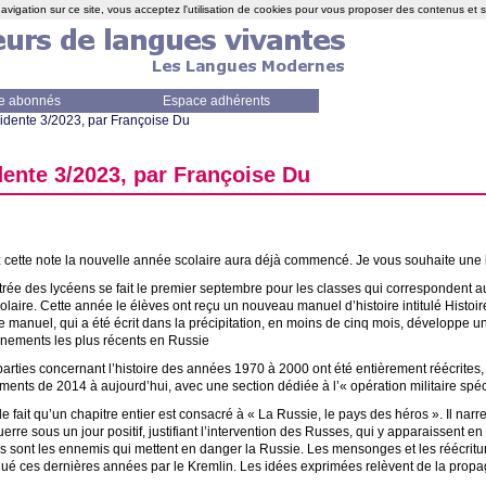
avigation sur ce site, vous acceptez l'utilisation de cookies pour vous proposer des contenus et 
e abonnés
Espace adhérents
sidente 3/2023, par Françoise Du
dente 3/2023, par Françoise Du
 cette note la nouvelle année scolaire aura déjà commencé. Je vous souhaite une
trée des lycéens se fait le premier septembre pour les classes qui correspondent 
olaire. Cette année le élèves ont reçu un nouveau manuel d’histoire intitulé Histoi
e manuel, qui a été écrit dans la précipitation, en moins de cinq mois, développe une
ne­ments les plus récents en Russie
rties concernant l’histoire des années 1970 à 2000 ont été entièrement réécrites, 
ements de 2014 à aujourd’hui, avec une section dédiée à l’«
opération militaire spé
 fait qu’un chapitre entier est consacré à «
La Russie, le pays des héros
». Il narr
uerre sous un jour positif, justifiant l’intervention des Russes, qui y apparaissent 
ns sont les ennemis qui mettent en danger la Russie. Les mensonges et les réécritur
abriqué ces dernières années par le Kremlin. Les idées exprimées relèvent de la pro