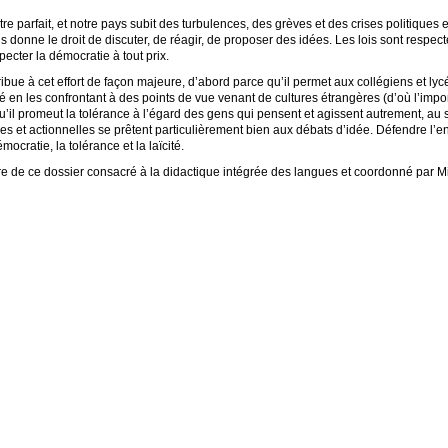
tre parfait, et notre pays subit des turbulences, des grèves et des crises politique
 donne le droit de discuter, de réagir, de proposer des idées. Les lois sont respe
specter la démocratie à tout prix.
bue à cet effort de façon majeure, d’abord parce qu’il permet aux collégiens et l
té en les confrontant à des points de vue venant de cultures étrangères (d’où l’imp
il promeut la tolérance à l’égard des gens qui pensent et agissent autrement, au s
 et actionnelles se prêtent particulièrement bien aux débats d’idée. Défendre l’
ocratie, la tolérance et la laïcité.
e de ce dossier consacré à la didactique intégrée des langues et coordonné par M