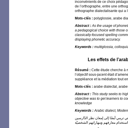
inconvénients de ce choix pédagog
de l’orthographe, entre une orthog
orthographe dialectalisante qui a 
Mots-clés :
polyglossie, arabe dia
Abstract :
As the usage of phonet
a pedagogical choice with those of
classically-focused spelling common
displaying phonetic accuracy.
Keywords :
multiglossia, colloqu
Les effets de l’ar
Résumé :
Cette étude cherche à m
l’objectif sous-jacent était d’amene
suppléance et la médiation tout e
Mots-clés :
arabe dialectal, arab
Abstract :
This study seeks to hig
objective was to get learners to c
knowledge
Keywords :
Arabic dialect, Moder
هي ترمي أيضًا إلى إمعان نظر الدّارسين