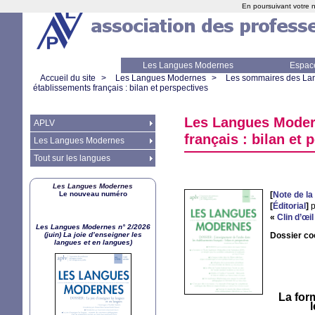
En poursuivant votre n
Les Langues Modernes
Espac
Accueil du site
>
Les Langues Modernes
>
Les sommaires des La
établissements français : bilan et perspectives
Les Langues Modern
APLV
français : bilan et 
Les Langues Modernes
Tout sur les langues
Les Langues Modernes
Le nouveau numéro
[
Note de la
[
Éditorial
]
p
«
Clin d’œil
Les Langues Modernes n° 2/2026
(juin) La joie d’enseigner les
Dossier co
langues et en langues)
La form