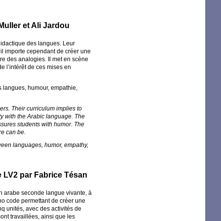
Muller et Ali Jardou
didactique des langues. Leur
, il importe cependant de créer une
tre des analogies. Il met en scène
de l’intérêt de ces mises en
es langues, humour, empathie,
rs. Their curriculum implies to
ity with the Arabic language. The
assures students with humor. The
re can be.
etween languages, humor, empathy,
e
LV2
par Fabrice Tésan
en arabe seconde langue vivante, à
no code permettant de créer une
q unités, avec des activités de
ont travaillées, ainsi que les