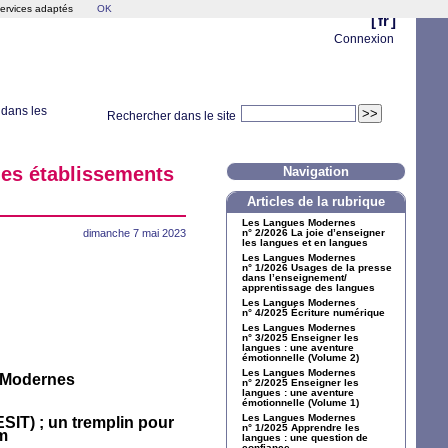
services adaptés
OK
[
fr
]
Connexion
dans les
Rechercher dans le site
les établissements
Navigation
Articles de la rubrique
Les Langues Modernes
dimanche 7 mai 2023
n° 2/2026 La joie d’enseigner
les langues et en langues
Les Langues Modernes
n° 1/2026 Usages de la presse
dans l’enseignement/
apprentissage des langues
Les Langues Modernes
n° 4/2025 Écriture numérique
Les Langues Modernes
n° 3/2025 Enseigner les
langues : une aventure
émotionnelle (Volume 2)
Les Langues Modernes
s Modernes
n° 2/2025 Enseigner les
langues : une aventure
émotionnelle (Volume 1)
Les Langues Modernes
ESIT
)
; un tremplin pour
n° 1/2025 Apprendre les
m
langues : une question de
confiance