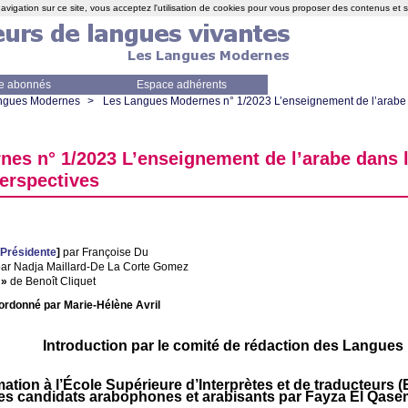
avigation sur ce site, vous acceptez l'utilisation de cookies pour vous proposer des contenus et 
e abonnés
Espace adhérents
ngues Modernes
>
Les Langues Modernes n° 1/2023 L’enseignement de l’arabe 
es n° 1/2023 L’enseignement de l’arabe dans 
perspectives
 Présidente
]
par Françoise Du
ar Nadja Maillard-De La Corte Gomez
»
de Benoît Cliquet
ordonné par Marie-Hélène Avril
Introduction par le comité de rédaction des Langue
ation à l’École Supérieure d’Interprètes et de traducteurs (
les candidats arabophones et arabisants par Fayza El Qase