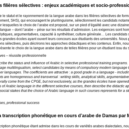
 filières sélectives : enjeux académiques et socio-professi
re le statut et le rayonnement de la langue arabe dans les filières sélectives de for
gement,
SHS
), qui encouragent le plurilinguisme, sélectionnent les candidats not
r lesquelles le choix de l’arabe est proposé, sur un pied d’égalité avec une dizaine
n langue – dont l’arabe – pèse sur les résultats d’admission. Les exigences sont ho
ytiques, argumentatives, capacité à synthétiser, culture générale… Les candidats
es grandes écoles ayant ouvert leurs concours aux étudiants des universités. Nous p
ons sélectives, puis décrirons les approches didactiques et les contenus. Enfin, no
ésente le choix de la langue arabe dans de telles filières pour un étudiant issu du 
ives – réussite professionnelle
scribe the status and influence of Arabic in selective professional training program
age multilingualism, select candidates by means of compulsory modern language tes
her languages. The coefficients are attractive : a good grade in a language - includi
 are homogeneous and transversal : writing skills, analytical skills, argumentative sk
erally come from the
CPGE
, but not exclusively, as the grandes écoles have opened
s of Arabic language in the different selective courses, then describe the didactic a
social stakes that the choice of Arabic language in such courses represents for a s
rses, professional success
 la transcription phonétique en cours d’arabe de Damas par 
scription phonétique étant admise dans les cours de variétés arabes dialectales, n