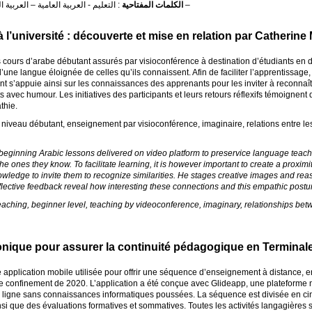
: التعليم - العربية العامية – العربية الفصحى – الوساطة اللّغوية – الاستدلال –
الكلمات المفتاحية
e à l’université : découverte et mise en relation par Catherine 
s cours d’arabe débutant assurés par visioconférence à destination d’étudiants en 
’une langue éloignée de celles qu’ils connaissent. Afin de faciliter l’apprentissage
nt s’appuie ainsi sur les connaissances des apprenants pour les inviter à reconnaî
 avec humour. Les initiatives des participants et leurs retours réflexifs témoignent 
thie.
 niveau débutant, enseignement par visioconférence, imaginaire, relations entre l
 beginning Arabic lessons delivered on video platform to preservice language teache
e ones they know. To facilitate learning, it is however important to create a proxim
owledge to invite them to recognize similarities. He stages creative images and re
 reflective feedback reveal how interesting these connections and this empathic postu
eaching, beginner level, teaching by videoconference, imaginary, relationships b
onique pour assurer la continuité pédagogique en Terminal
e application mobile utilisée pour offrir une séquence d’enseignement à distance, 
e confinement de 2020. L’application a été conçue avec Glideapp, une plateforme 
en ligne sans connaissances informatiques poussées. La séquence est divisée en cin
 ainsi que des évaluations formatives et sommatives. Toutes les activités langagières s