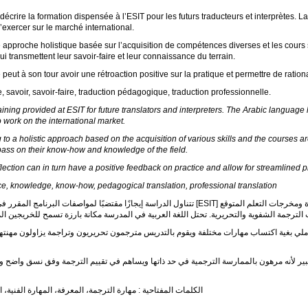
écrire la formation dispensée à l’
ESIT
pour les futurs traducteurs et interprètes.
exercer sur le marché international.
approche holistique basée sur l’acquisition de compétences diverses et les cours 
i transmettent leur savoir-faire et leur connaissance du terrain.
peut à son tour avoir une rétroaction positive sur la pratique et permettre de ration
 savoir, savoir-faire, traduction pédagogique, traduction professionnelle.
raining provided at
ESIT
for future translators and interpreters. The Arabic language
work on the international market.
 to a holistic approach based on the acquisition of various skills and the courses ar
o pass on their know-how and knowledge of the field.
flection can in turn have a positive feedback on practice and allow for streamlined 
e, knowledge, know-how, pedagogical translation, professional translation
تتناول الدراسة إيجازًا مقتضبًا لمواصفات البرنامج المقرر في المدرسة العليا للتراجمة والمترجمين [
ESIT
] التابعة لجامعة السوربون الجديدة ومخرجات التعلم المتوقع
املي بغية اكتساب مهارات مختلفة ويقوم بالتدريس مترجمون تحريريون وتراجمة يزاولون مهنته
بير لأنه مرهون بالممارسة الترجمية في حد ذاتها ويساهم في تقييم الترجمة وفق نسق واضح ومنظ
الكلمات المفتاحية : مهارة الترجمة، المعرفة، المهارة الفنية، ا