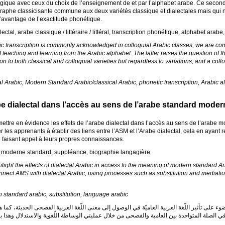
ique avec ceux du choix de l’enseignement de et par l’alphabet arabe. Ce second 
raphe classicisante commune aux deux variétés classique et dialectales mais qui n’
l’avantage de l’exactitude phonétique.
lectal, arabe classique / littéraire / littéral, transcription phonétique, alphabet ar
ic transcription is commonly acknowledged in colloquial Arabic classes, we are co
 teaching and learning from the Arabic alphabet. The latter raises the question of t
 to both classical and colloquial varieties but regardless to variations, and a coll
ial Arabic, Modern Standard Arabic/classical Arabic, phonetic transcription, Arabic
abe dialectal dans l’accès au sens de l’arabe standard moder
ettre en évidence les effets de l’arabe dialectal dans l’accès au sens de l’arabe 
r les apprenants à établir des liens entre l’
ASM
et l’Arabe dialectal, cela en ayan
n faisant appel à leurs propres connaissances.
e moderne standard, suppléance, biographie langagière
hlight the effects of dialectal Arabic in access to the meaning of modern standard Ar
onnect
AMS
with dialectal Arabic, using processes such as substitution and mediati
n standard arabic, substitution, language arabic
ء على تأثير اللّغة العربية العاميّة في الوصول إلى معنى اللّغة العربية الفصحى الحديثة، كما 