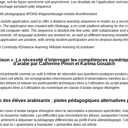
ge, soit de façon synchrone soit asynchrone. Les résultats de l’application sont posi
crochage pendant cette séquence.
té pédagogique #
FOAD
#Apprentissage-mobile #confinement
a mobile application used to offer a distance learning sequence in Arabic as a seco
 The application was created with Glideapp, a no code platform allowing for the cr
 computer skills. The sequence is divided into five units, with collaborative and in
ents. All language activities are worked on, as well as different learning modaliti
 application are positive, with strong student participation and no dropout during th
l Continuity #Distance-learning #Mobile-learning #Lockdown
aison
». La nécessité d’interroger les compétences numériq
d’arabe par Catherine Pinon et Karima Gouaïch
nt présenté comme un outil à même de répondre aux questions pratiques posées p
 Dans cet article, les enseignantes-chercheures partent d’observations menées au c
élèves et relever les particularités techniques liées à l’utilisation du script arabe
giques liées à l’utilisation du numérique en classe d’arabe langue étrangère.
te des élèves arabisants : pistes pédagogiques alternatives
en cours d’arabe langue étrangère dans le secondaire a plusieurs spécificités, no
e la moyenne nationale. Les difficultés que rencontrent les élèves, auxquelles l’ense
, amènent à dépasser la pédagogie différenciée au profit d’une alterpédagogie. Cell
ls que la «
grammaire à manipuler
» présentée dans cet article.