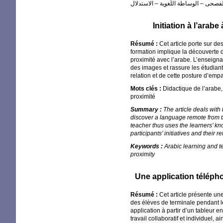
Initiation à l’arab
Résumé :
Cet article porte sur de
formation implique la découverte d
proximité avec l’arabe. L’enseigna
des images et rassure les étudiants
relation et de cette posture d’empa
Mots clés :
Didactique de l’arabe,
proximité
Summary :
The article deals with
discover a language remote from th
teacher thus uses the learners’ kn
participants’ initiatives and their
Keywords :
Arabic learning and t
proximity
Une application téléph
Résumé :
Cet article présente un
des élèves de terminale pendant l
application à partir d’un tableur 
travail collaboratif et individuel,