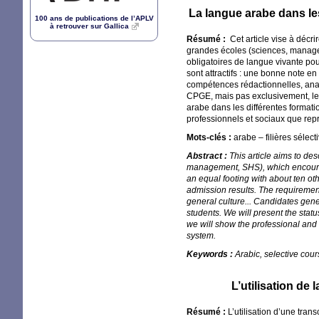
La langue arabe dans les
100 ans de publications de l’
APLV
à retrouver sur Gallica
Résumé :
Cet article vise à décri
grandes écoles (sciences, mana
obligatoires de langue vivante pou
sont attractifs : une bonne note e
compétences rédactionnelles, anal
CPGE
, mais pas exclusivement, l
arabe dans les différentes formati
professionnels et sociaux que repr
Mots-clés :
arabe – filières sélect
Abstract :
This article aims to de
management,
SHS
), which encour
an equal footing with about ten ot
admission results. The requirements
general culture... Candidates gen
students. We will present the statu
we will show the professional and 
system.
Keywords :
Arabic, selective cou
L’utilisation de
Résumé :
L’utilisation d’une tran