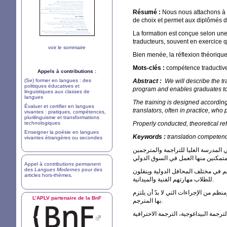
Résumé :
Nous nous attachons à d
de choix et permet aux diplômés d’
La formation est conçue selon une 
traducteurs, souvent en exercice qu
voir le sommaire
Bien menée, la réflexion théorique 
Mots-clés :
compétence traductive,
Appels à contributions :
(Se) former en langues : des
Abstract :
We will describe the t
politiques éducatives et
program and enables graduates to 
linguistiques aux classes de
langues
The training is designed according
Évaluer et certifier en langues
translators, often in practice, wh
vivantes : pratiques, compétences,
plurilinguisme et transformations
technologiques
Properly conducted, theoretical re
Enseigner la poésie en langues
Keywords :
translation competenc
vivantes étrangères ou secondes
Appel à contributions permanent
des
Langues Modernes
pour des
م في مختلف المحافل الدولية وينقلون
articles hors-thèmes
.
للطلاب مهارتهم الفنية والميدانية.
م من الإجراءات التي لا بدّ أن يلتزم
L’
APLV
partenaire de la BnF
بها المترجم.
لترجمة البيداغوجية، الترجمة الاحترافية