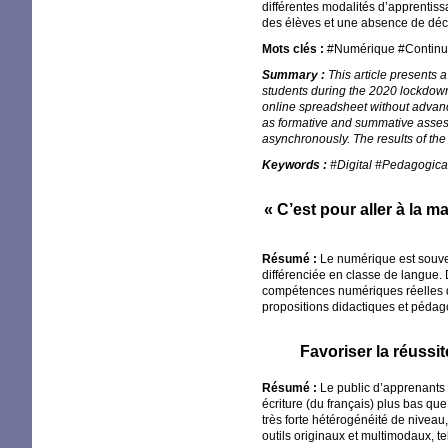
différentes modalités d’apprentissa
des élèves et une absence de dé
Mots clés :
#Numérique #Continui
Summary :
This article presents 
students during the 2020 lockdown.
online spreadsheet without advanced
as formative and summative assessm
asynchronously. The results of the
Keywords :
#Digital #Pedagogica
«
C’est pour aller à la m
Résumé :
Le numérique est souve
différenciée en classe de langue.
compétences numériques réelles des 
propositions didactiques et pédago
Favoriser la réussi
Résumé :
Le public d’apprenants 
écriture (du français) plus bas qu
très forte hétérogénéité de niveau
outils originaux et multimodaux, te