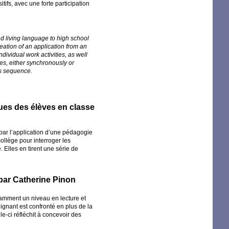
tifs, avec une forte participation
nd living language to high school
eation of an application from an
dividual work activities, as well
es, either synchronously or
is sequence.
ues des élèves en classe
ar l’application d’une pédagogie
ollège pour interroger les
. Elles en tirent une série de
 par Catherine Pinon
tamment un niveau en lecture et
ignant est confronté en plus de la
e-ci réfléchit à concevoir des