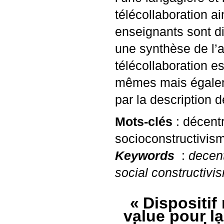
télécollaboration a
enseignants sont d
une synthèse de l’ar
télécollaboration e
mêmes mais égaleme
par la description d
Mots-clés
: décentr
socioconstructivis
Keywords
:
decent
social constructivi
«
Dispositif 
value pour l