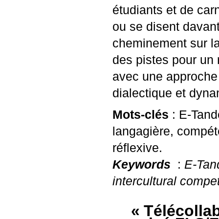
étudiants et de car
ou se disent davan
cheminement sur la 
des pistes pour un 
avec une approche 
dialectique et dyn
Mots-clés
: E-Tand
langagière, compét
réflexive.
Keywords
:
E-Tand
intercultural compet
«
Télécollab