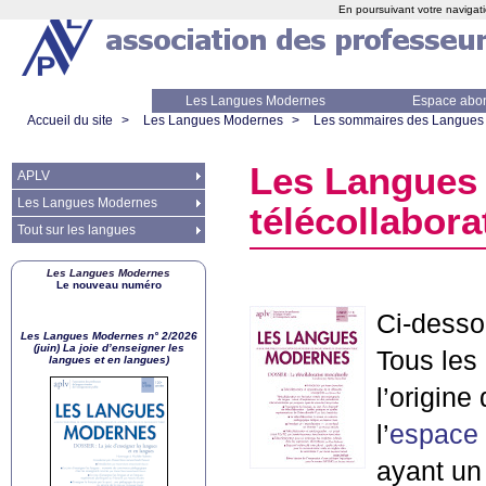
En poursuivant votre navigati
Les Langues Modernes
Espace abo
Accueil du site
>
Les Langues Modernes
>
Les sommaires des Langues
Les Langues 
APLV
Les Langues Modernes
télécollabora
Tout sur les langues
Les Langues Modernes
Le nouveau numéro
Ci-desso
Les Langues Modernes n° 2/2026
(juin) La joie d’enseigner les
Tous les 
langues et en langues)
l’origine
l’
espace
ayant un