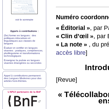
Numéro coordonné 
voir le sommaire
«
Éditorial
»
, par 
Appels à contributions :
«
Clin d’œil
»
, par
(Se) former en langues : des
politiques éducatives et
linguistiques aux classes de
«
La note
»
, du pr
langues
Évaluer et certifier en langues
vivantes : pratiques, compétences,
accès libre
]
plurilinguisme et transformations
technologiques
Enseigner la poésie en langues
vivantes étrangères ou secondes
Introd
Appel à contributions permanent
[Revue]
des
Langues Modernes
pour des
articles hors-thèmes
.
«
Télécollabor
L’
APLV
partenaire de la BnF
en