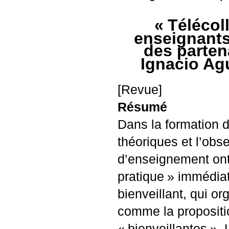
«
Télécol
enseignants
des partena
Ignacio Ag
[Revue]
Résumé
Dans la formation 
théoriques et l’obse
d’enseignement ont
pratique
» immédiat
bienveillant, qui or
comme la propositio
«
bienveillantes
». 